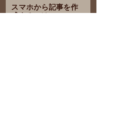
スマホから記事を作
成するには
まずは Wix エディタからサイトを
公開してください。公開サイトに
スマホからアクセスしてご利用の 
Wix アカウントでログインしてく
ださい
スマホから記事の作成、会
員のフォロー、コメントの
管理など様々なことが行え
ます。
#休暇