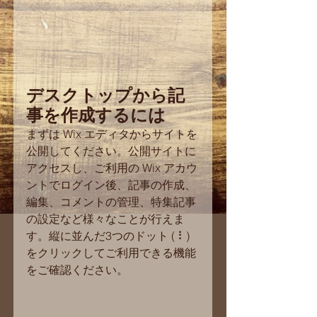
デスクトップから記
事を作成するには
まずは Wix エディタからサイトを
公開してください。公開サイトに
アクセスし、ご利用の Wix アカウ
ントでログイン後、記事の作成、
編集、コメントの管理、特集記事
の設定など様々なことが行えま
す。縦に並んだ3つのドット ( ⠇) 
をクリックしてご利用できる機能
をご確認ください。