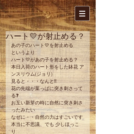
ハート💛が射止める？
あの子のハート💛を射止める 
というより 
ハート💛があの子を射止める？ 
本日入荷のハート形をした鉢花 ア
ンスリウム(ジョリ) 
見ると・・・なんと‼ 
花の先端が葉っぱに突き刺さって
る❓ 
お互い新芽の時に自然に突き刺さ
ったみたい 
なぜに・・自然の力はすごいです 
本当に不思議、でも 少しほっこ
り 