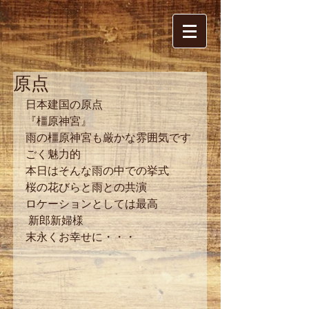
原点
日本建国の原点
『橿原神宮』
雨の橿原神宮も厳かな雰囲気です
ごく魅力的
本日はそんな雨の中での挙式
桜の花びらと雨との共演
ロケーションとしては最高
 新郎新婦様
末永くお幸せに・・・