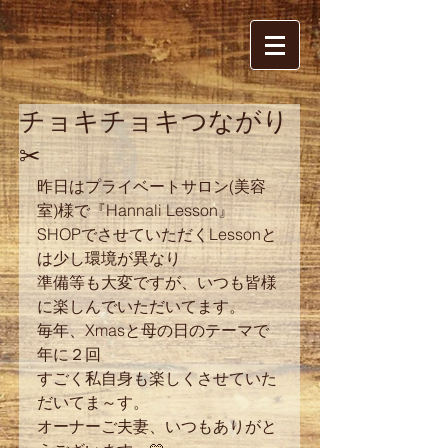
チョキチョキつながり
✂
昨日はプライベートサロン(美容
室)様で『Hannali Lesson』
SHOPでさせていただくLessonと
は少し環境が異なり
準備等も大変ですが、いつも皆様
に楽しんでいただいてます。
毎年、Xmasと母の日のテーマで
年に２回
すごく私自身も楽しくさせていた
だいてま～す。
オーナーご夫妻、いつもありがと