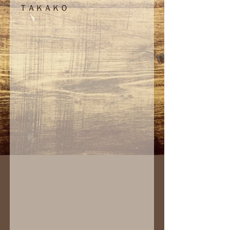
ＴＡＫＡＫＯ 