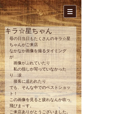
キラ☆星ちゃん
母の日当日もたくさんのキラ☆星
ちゃんがご来店 
なかなか画像を撮るタイミング
が… 
　画像がぶれていたり 
　私の指しか写っていなかった
り…涙 
　接客に追われたり 
でも、そんな中でのベストショッ
ト！ 
この画像を見ると疲れなんか吹っ
飛びま～す。 
ご来店ありがとうございました。 