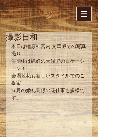
撮影日和
本日は橿原神宮内 文華殿での写真
撮り
午前中は絶好の天候でのロケーシ
ョン！
会場装花も新しいスタイルでのご
提案
６月の婚礼関係の花仕事も多様で
す。