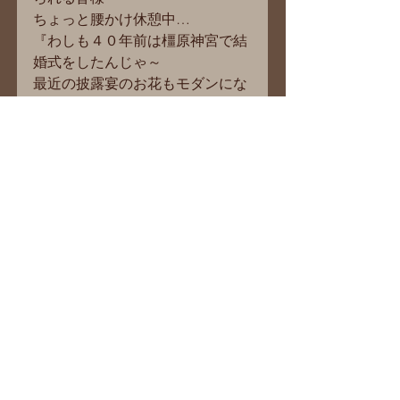
ちょっと腰かけ休憩中…
『わしも４０年前は橿原神宮で結
婚式をしたんじゃ～
最近の披露宴のお花もモダンにな
ったもんじゃの～～』
なんて会話も聞こえてきそう？
いつもご苦労様です。