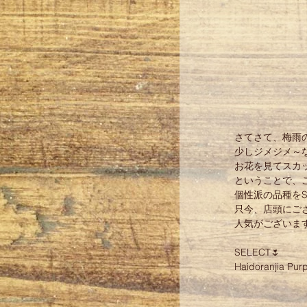
さてさて、梅雨
少しジメジメ～
お花を見てスカ
ということで、
個性派の品種をSE
只今、店頭にござ
人気がございま
SELECT🌷 
Haidoranjia Purp