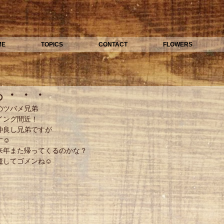
ME
TOPICS
CONTACT
FLOWERS
ろ・・・
のツバメ兄弟 
イング間近！ 
仲良し兄弟ですが 
☺ 
来年また帰ってくるのかな？ 
魔してゴメンね☺ 