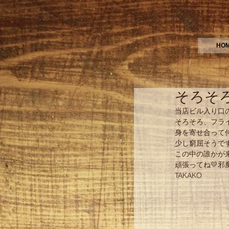
HO
そろそ
当店ビル入り口
そろそろ、フラ
身を寄せ合って
少し窮屈そうです
この中の誰かが
頑張ってね💛邪
TAKAKO 