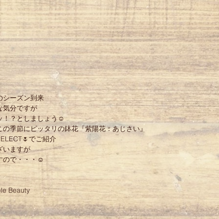
のシーズン到来 
な気分ですが 
ッ！？としましょう☺ 
この季節にピッタリの鉢花『紫陽花：あじさい』 
LECT🌷でご紹介 
いますが 
すので・・・☺ 
le Beauty 