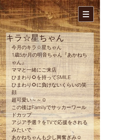
キラ☆星ちゃん
今月のキラ☆星ちゃん
1歳5か月の明音ちゃん『あかねち
ゃん』
ママと一緒にご来店
ひまわり🌻を持ってSMILE
ひまわり🌻に負けないくらいの笑
顔
超可愛い～～☺
この後はFamilyでサッカーワール
ドカップ
アジア予選？をTVで応援をされる
みたいで
あかねちゃんも少し興奮ぎみ☺