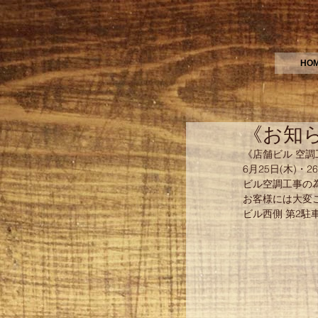
HO
《お知
《店舗ビル 空調
6月25日(木)・26
ビル空調工事の
お客様には大変
ビル西側 第2駐