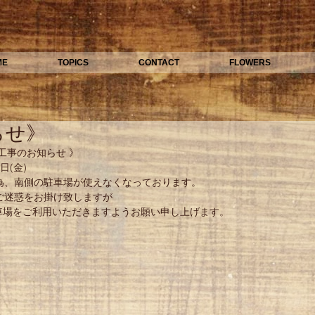
ME
TOPICS
CONTACT
FLOWERS
らせ》
工事のお知らせ 》 
日(金) 
為、南側の駐車場が使えなくなっております。 
ご迷惑をお掛け致しますが 
車場をご利用いただきますようお願い申し上げます。 