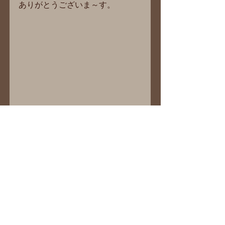
ありがとうございま～す。 
という事で 
当店でも『明日香村プレミアム商
品券』 
ご利用いただけま～す☺ 
あっそうだ！我が家の商品券を買
うの忘れちゃった☻ 
次回は忘れず買いに行こ～っと☺ 
TAKAKO