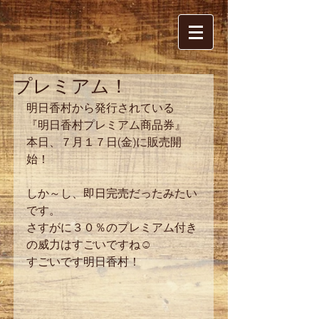
プレミアム！
明日香村から発行されている 
『明日香村プレミアム商品券』 
本日、７月１７日(金)に販売開
始！ 
しか～し、即日完売だったみたい
です。 
さすがに３０％のプレミアム付き
の威力はすごいですね☺ 
すごいです明日香村！ 