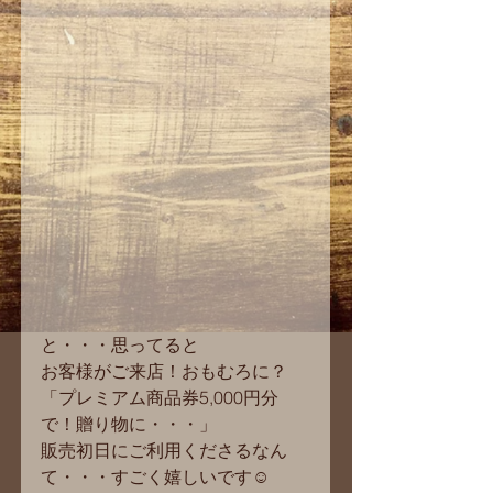
と・・・思ってると 
お客様がご来店！おもむろに？ 
「プレミアム商品券5,000円分
で！贈り物に・・・」 
販売初日にご利用くださるなん
て・・・すごく嬉しいです☺ 