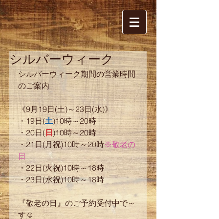
シルバーウィーク
シルバーウィーク期間の営業時間
のご案内 
《9月19日(土)～23日(水)》 
・19日(
土
)10時～20時 
・20日(
日
)10時～20時 
・21日(月祝)10時～20時
※敬老の
日
・22日(火祝)10時～18時 
・23日(水祝)10時～18時 
『敬老の日』のご予約受付中で～
す☺ 