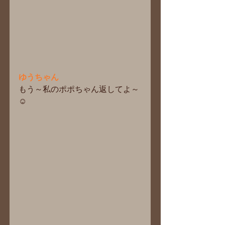
ゆうちゃん
もう～私のポポちゃん返してよ～
☺