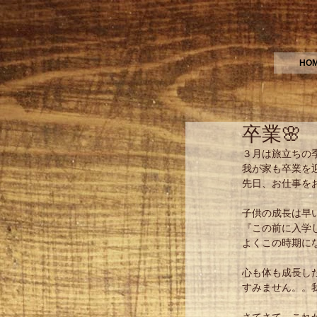
HO
卒業🌸
３月は旅立ちの季
我が家も卒業を
先日、お仕事をお
子供の成長は早
『この前に入学
よくこの時期に
心も体も成長し
すみません。。