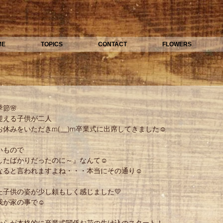
ME
TOPICS
CONTACT
FLOWERS
節🌸
迎える子供が二人
休みをいただきm(__)m卒業式に出席してきました☺
いもので
したばかりだったのに～』なんて☺
なると言われますよね・・・本当にその通り☺
た子供の姿が少し頼もしく感じました💛
我が家の事で☺