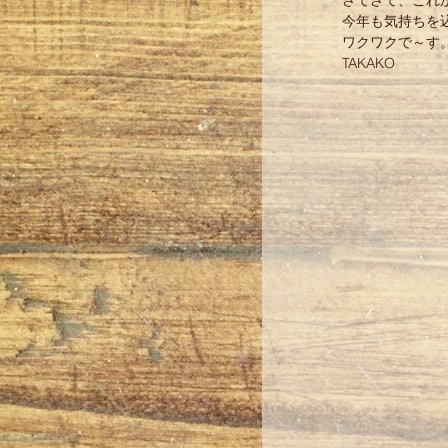
さてさて、これ
今年も気持ちを
ワクワクで～す
TAKAKO