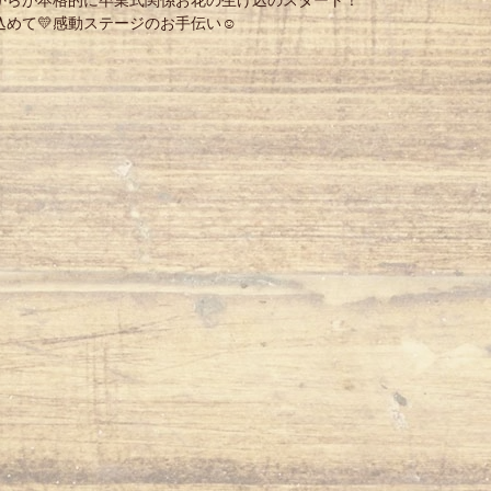
からが本格的に卒業式関係お花の生け込のスタート！
込めて💛感動ステージのお手伝い☺
。