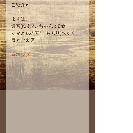
ご紹介♥
まずは、
優杏(ゆあん) ちゃん：2歳
ママと妹の安里(あんり)ちゃん：1
歳とご来店
☆ホップ