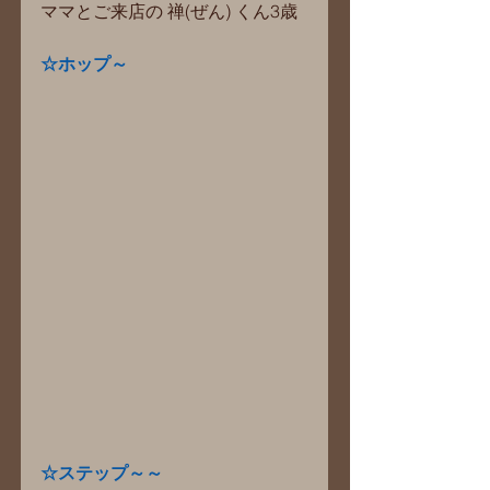
ママとご来店の 禅(ぜん) くん3歳
☆ホップ～
☆ステップ～～