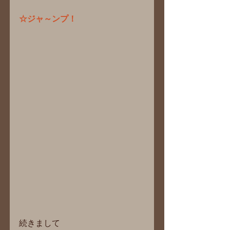
☆ジャ～ンプ！
続きまして