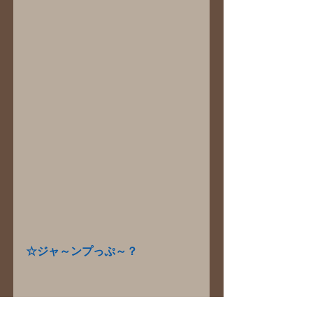
☆ジャ～ンプっぷ～？