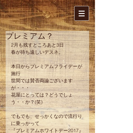
プレミアム？
2月も残すところあと3日
春が待ち遠しいデスネ。
本日からプレミアムフライデーが
施行
世間では賛否両論ございます
が・・・
花屋にとっては？どうでしょ
う・・か？(笑)
でもでも、せっかくなので流行り
に乗っかって
『プレミアムホワイトデー2017』