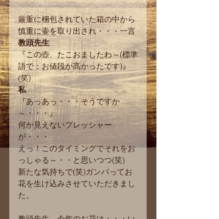
厳重に梱包されていた箱の中から
慎重に壷を取り出され・・・一言
教頭先生
『この壺、たこおましたわ～(標準
語で：お値段が髙かったです)』
(笑)
私
『あっあっ・・・そうですか
～・・・』
何か見えないプレッシャー
が・・・
えっ！このタイミングでそれをお
っしゃる～・・と思いつつ(笑)
新たな気持ちで(笑)ガンバってお
花を生け込みさせていただきまし
た。
教頭先生、今年のお花は・・・い