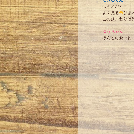
たけるくん
ほんとだ～
よく見る
☀
ひま
このひまわりは
ゆうちゃん
ほんと可愛いね