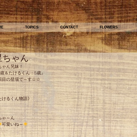
ME
TOPICS
CONTACT
FLOWERS
星ちゃん
ちゃん兄妹！
2歳＆たけるくん：5歳』
回目の登場で～す☆☆
たけるくん物語》
ちゃ～ん
☀
可愛いね～
☀