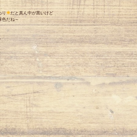
わり
☀
だと真ん中が黒いけど
緑色だね～
～