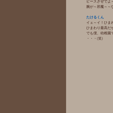
ピースざぜでよ
腕が～邪魔～～
たけるくん
イェ～イ！ひま
ひまわり最高だ
でも僕、幼稚園
・・・(笑)