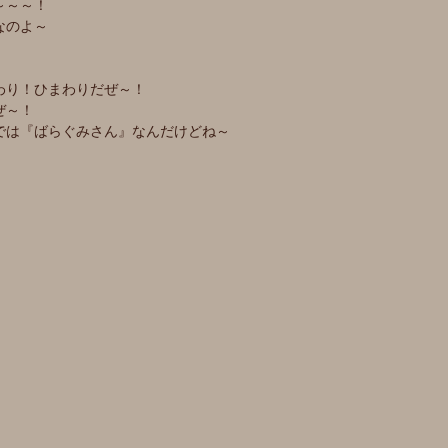
～～～！
なのよ～
わり！ひまわりだぜ～！
ぜ～！
では『ばらぐみさん』なんだけどね～