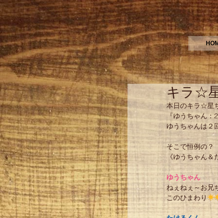
HO
キラ☆
本日のキラ☆星
『ゆうちゃん：
ゆうちゃんは２
そこで恒例の？
《ゆうちゃん＆
ゆうちゃん
ねぇねぇ～お兄
このひまわり
☀