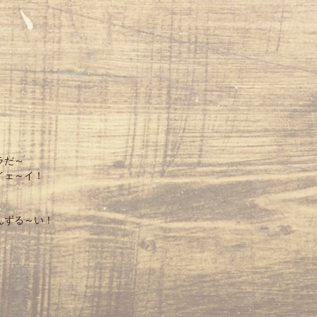
ラだ～
イェ～イ！
んずる～い！