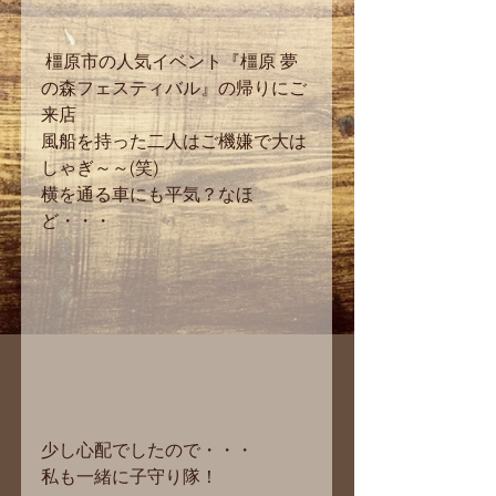
 橿原市の人気イベント『橿原 夢
の森フェスティバル』の帰りにご
来店
風船を持った二人はご機嫌で大は
しゃぎ～～(笑)
横を通る車にも平気？なほ
ど・・・
少し心配でしたので・・・
私も一緒に子守り隊！