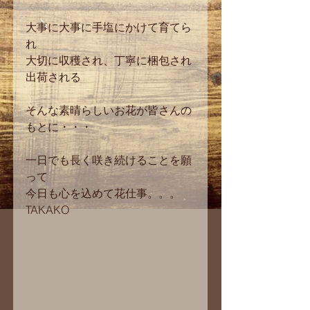
大事に大事に手塩にかけて育てら
れ
大切に収穫され、丁寧に梱包され
出荷される
そんな素晴らしいお花が皆さんの
もとに・・・
一日でも長く咲き続けることを願
って
今日も心を込めて花仕事。。。
TAKAKO