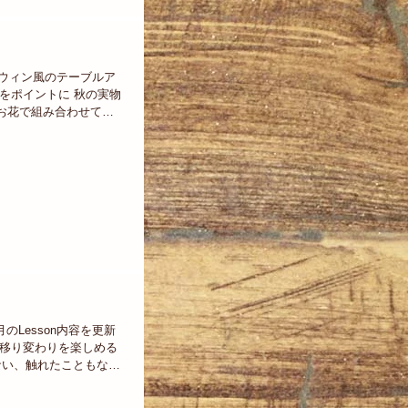
しハロウィン風のテーブルア
をポイントに 秋の実物
お花で組み合わせてみ
けた・・・かな？ あっ
茄子だったりし
9年3月のLesson内容を更新
の移り変わりを楽しめる
もない、触れたこともな
かも・・・...