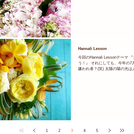
Hannali Lesson
今回のHannali Lessonテー
う！』 それにしても、今年の7
嫌われ者？(笑) 太陽の陽の光
日常では大切な存在 でも、こ
の光が少し嫌いになっちゃいます
1
2
3
4
5