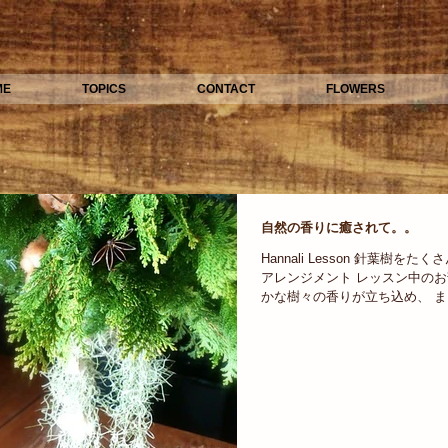
ME
TOPICS
CONTACT
FLOWERS
自然の香りに癒されて。。
Hannali Lesson 針葉樹を
アレンジメント レッスン中の
かな樹々の香りが立ち込め、 
ような・・すごく心地よい気持
りって良いですね♡ 今回のア
は...