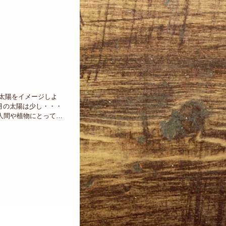
マ 『太陽をイメージしよ
月の太陽は少し・・・
は人間や植物にとっても
れだけ猛暑日が続くと陽
ね。。...