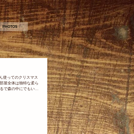
PHOTOS
たくさん使ってのクリスマス
お部屋全体は独特な柔ら
まるで森の中にでもいる
ちに やっぱり自然の香
レンジメントのポイント