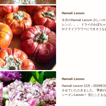
Hannali Lesson
今月のHannali Lesson 少
レンジ。。。 ドライのかぼちゃ
やドライフラワーにできそうな
ました。 今回も楽しんでいただ
そうだ、このかぼちゃ？ 実は
て・・・...
Hannali Lesson
Hannali Lesson 12月～201
させていただきました。 季節
シーズンLesson！ 見たこと
い、 そんな新しいお花と出逢える